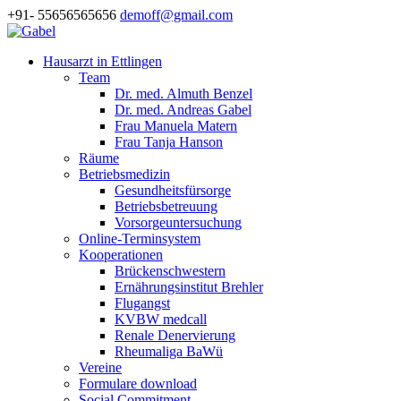
+91- 55656565656
demoff@gmail.com
Hausarzt in Ettlingen
Team
Dr. med. Almuth Benzel
Dr. med. Andreas Gabel
Frau Manuela Matern
Frau Tanja Hanson
Räume
Betriebsmedizin
Gesundheitsfürsorge
Betriebsbetreuung
Vorsorgeuntersuchung
Online-Terminsystem
Kooperationen
Brückenschwestern
Ernährungsinstitut Brehler
Flugangst
KVBW medcall
Renale Denervierung
Rheumaliga BaWü
Vereine
Formulare download
Social Commitment