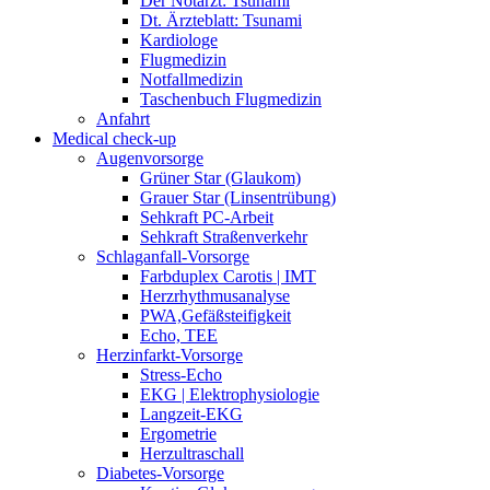
Der Notarzt: Tsunami
Dt. Ärzteblatt: Tsunami
Kardiologe
Flugmedizin
Notfallmedizin
Taschenbuch Flugmedizin
Anfahrt
Medical check-up
Augenvorsorge
Grüner Star (Glaukom)
Grauer Star (Linsentrübung)
Sehkraft PC-Arbeit
Sehkraft Straßenverkehr
Schlaganfall-Vorsorge
Farbduplex Carotis | IMT
Herzrhythmusanalyse
PWA,Gefäßsteifigkeit
Echo, TEE
Herzinfarkt-Vorsorge
Stress-Echo
EKG | Elektrophysiologie
Langzeit-EKG
Ergometrie
Herzultraschall
Diabetes-Vorsorge