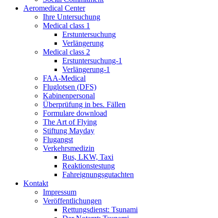
Aeromedical Center
Ihre Untersuchung
Medical class 1
Erstuntersuchung
Verlängerung
Medical class 2
Erstuntersuchung-1
Verlängerung-1
FAA-Medical
Fluglotsen (DFS)
Kabinenpersonal
Überprüfung in bes. Fällen
Formulare download
The Art of Flying
Stiftung Mayday
Flugangst
Verkehrsmedizin
Bus, LKW, Taxi
Reaktionstestung
Fahreignungsgutachten
Kontakt
Impressum
Veröffentlichungen
Rettungsdienst: Tsunami