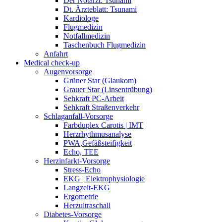
Der Notarzt: Tsunami
Dt. Ärzteblatt: Tsunami
Kardiologe
Flugmedizin
Notfallmedizin
Taschenbuch Flugmedizin
Anfahrt
Medical check-up
Augenvorsorge
Grüner Star (Glaukom)
Grauer Star (Linsentrübung)
Sehkraft PC-Arbeit
Sehkraft Straßenverkehr
Schlaganfall-Vorsorge
Farbduplex Carotis | IMT
Herzrhythmusanalyse
PWA,Gefäßsteifigkeit
Echo, TEE
Herzinfarkt-Vorsorge
Stress-Echo
EKG | Elektrophysiologie
Langzeit-EKG
Ergometrie
Herzultraschall
Diabetes-Vorsorge