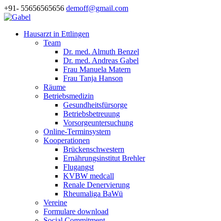
+91- 55656565656
demoff@gmail.com
Hausarzt in Ettlingen
Team
Dr. med. Almuth Benzel
Dr. med. Andreas Gabel
Frau Manuela Matern
Frau Tanja Hanson
Räume
Betriebsmedizin
Gesundheitsfürsorge
Betriebsbetreuung
Vorsorgeuntersuchung
Online-Terminsystem
Kooperationen
Brückenschwestern
Ernährungsinstitut Brehler
Flugangst
KVBW medcall
Renale Denervierung
Rheumaliga BaWü
Vereine
Formulare download
Social Commitment