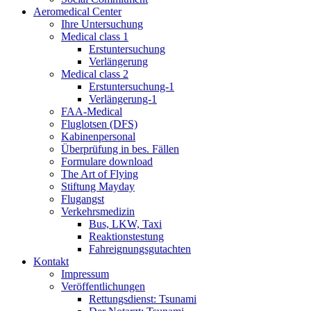
Aeromedical Center
Ihre Untersuchung
Medical class 1
Erstuntersuchung
Verlängerung
Medical class 2
Erstuntersuchung-1
Verlängerung-1
FAA-Medical
Fluglotsen (DFS)
Kabinenpersonal
Überprüfung in bes. Fällen
Formulare download
The Art of Flying
Stiftung Mayday
Flugangst
Verkehrsmedizin
Bus, LKW, Taxi
Reaktionstestung
Fahreignungsgutachten
Kontakt
Impressum
Veröffentlichungen
Rettungsdienst: Tsunami