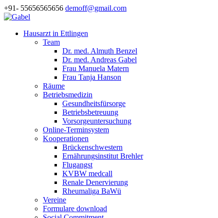
+91- 55656565656
demoff@gmail.com
Hausarzt in Ettlingen
Team
Dr. med. Almuth Benzel
Dr. med. Andreas Gabel
Frau Manuela Matern
Frau Tanja Hanson
Räume
Betriebsmedizin
Gesundheitsfürsorge
Betriebsbetreuung
Vorsorgeuntersuchung
Online-Terminsystem
Kooperationen
Brückenschwestern
Ernährungsinstitut Brehler
Flugangst
KVBW medcall
Renale Denervierung
Rheumaliga BaWü
Vereine
Formulare download
Social Commitment