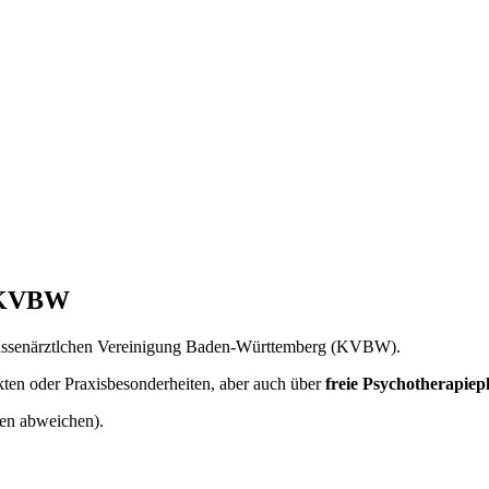
r KVBW
er Kassenärztlchen Vereinigung Baden-Württemberg (KVBW).
kten oder Praxisbesonderheiten, aber auch über
freie Psychotherapiep
nen abweichen).