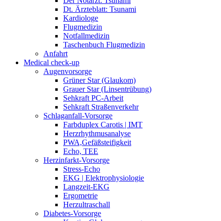
Der Notarzt: Tsunami
Dt. Ärzteblatt: Tsunami
Kardiologe
Flugmedizin
Notfallmedizin
Taschenbuch Flugmedizin
Anfahrt
Medical check-up
Augenvorsorge
Grüner Star (Glaukom)
Grauer Star (Linsentrübung)
Sehkraft PC-Arbeit
Sehkraft Straßenverkehr
Schlaganfall-Vorsorge
Farbduplex Carotis | IMT
Herzrhythmusanalyse
PWA,Gefäßsteifigkeit
Echo, TEE
Herzinfarkt-Vorsorge
Stress-Echo
EKG | Elektrophysiologie
Langzeit-EKG
Ergometrie
Herzultraschall
Diabetes-Vorsorge