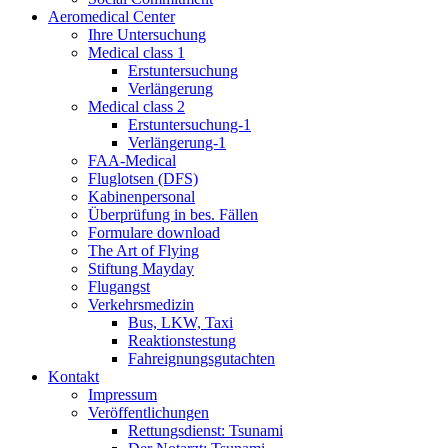
Aeromedical Center
Ihre Untersuchung
Medical class 1
Erstuntersuchung
Verlängerung
Medical class 2
Erstuntersuchung-1
Verlängerung-1
FAA-Medical
Fluglotsen (DFS)
Kabinenpersonal
Überprüfung in bes. Fällen
Formulare download
The Art of Flying
Stiftung Mayday
Flugangst
Verkehrsmedizin
Bus, LKW, Taxi
Reaktionstestung
Fahreignungsgutachten
Kontakt
Impressum
Veröffentlichungen
Rettungsdienst: Tsunami