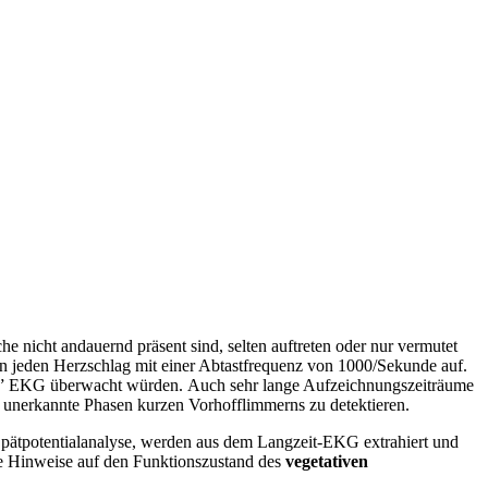
e nicht andauernd präsent sind, selten auftreten oder nur vermutet
n jeden Herzschlag mit einer Abtastfrequenz von 1000/Sekunde auf.
ßen” EKG überwacht würden. Auch sehr lange Aufzeichnungszeiträume
 unerkannte Phasen kurzen Vorhofflimmerns zu detektieren.
 Spätpotentialanalyse, werden aus dem Langzeit-EKG extrahiert und
ie Hinweise auf den Funktionszustand des
vegetativen