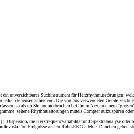
st ein unverzichtbares Suchinstrument für Herzrhythmusstörungen, welch
n jedoch lebensentscheidend. Die von uns verwendeten Geräte zeichne
erfassen, so als ob Sie ununterbrochen bei Ihrem Arzt an einem “gro
ogramme, seltene Rhythmusstörungen mittels Compter aufzuspüren oder
QT-Dispersion, die Herzfrequenzvariabilität und Spektralanalyse oder
kardiovaskuläre Ereignisse als ein Ruhe-EKG alleine. Daneben geben s