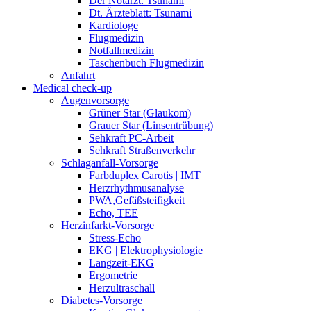
Der Notarzt: Tsunami
Dt. Ärzteblatt: Tsunami
Kardiologe
Flugmedizin
Notfallmedizin
Taschenbuch Flugmedizin
Anfahrt
Medical check-up
Augenvorsorge
Grüner Star (Glaukom)
Grauer Star (Linsentrübung)
Sehkraft PC-Arbeit
Sehkraft Straßenverkehr
Schlaganfall-Vorsorge
Farbduplex Carotis | IMT
Herzrhythmusanalyse
PWA,Gefäßsteifigkeit
Echo, TEE
Herzinfarkt-Vorsorge
Stress-Echo
EKG | Elektrophysiologie
Langzeit-EKG
Ergometrie
Herzultraschall
Diabetes-Vorsorge