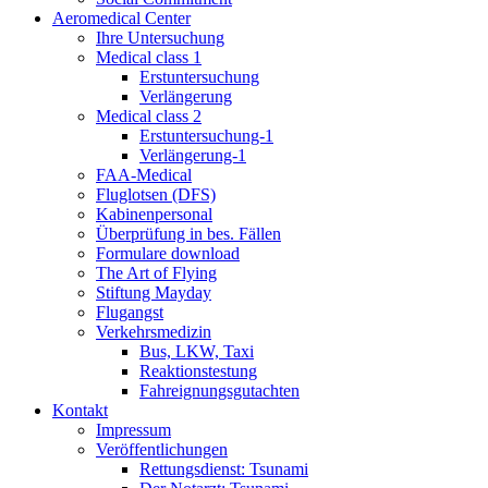
Aeromedical Center
Ihre Untersuchung
Medical class 1
Erstuntersuchung
Verlängerung
Medical class 2
Erstuntersuchung-1
Verlängerung-1
FAA-Medical
Fluglotsen (DFS)
Kabinenpersonal
Überprüfung in bes. Fällen
Formulare download
The Art of Flying
Stiftung Mayday
Flugangst
Verkehrsmedizin
Bus, LKW, Taxi
Reaktionstestung
Fahreignungsgutachten
Kontakt
Impressum
Veröffentlichungen
Rettungsdienst: Tsunami