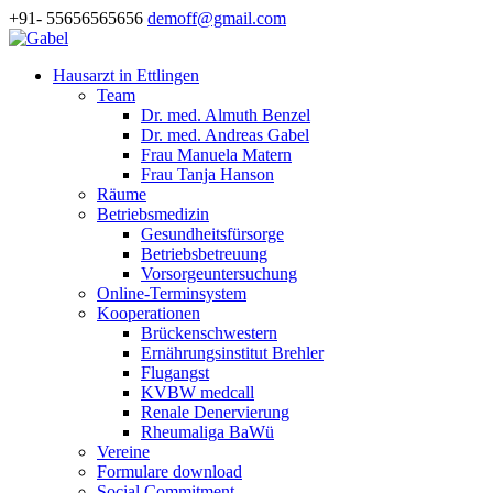
+91- 55656565656
demoff@gmail.com
Hausarzt in Ettlingen
Team
Dr. med. Almuth Benzel
Dr. med. Andreas Gabel
Frau Manuela Matern
Frau Tanja Hanson
Räume
Betriebsmedizin
Gesundheitsfürsorge
Betriebsbetreuung
Vorsorgeuntersuchung
Online-Terminsystem
Kooperationen
Brückenschwestern
Ernährungsinstitut Brehler
Flugangst
KVBW medcall
Renale Denervierung
Rheumaliga BaWü
Vereine
Formulare download
Social Commitment